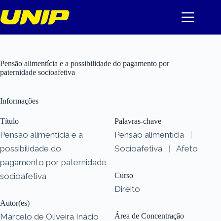
Pular
para
o
conteúdo
Pensão alimentícia e a possibilidade do pagamento por
paternidade socioafetiva
Informações
Título
Palavras-chave
Pensão alimentícia e a
Pensão alimentícia
|
possibilidade do
Socioafetiva
|
Afeto
pagamento por paternidade
socioafetiva
Curso
Direito
Autor(es)
Marcelo de Oliveira Inácio
Área de Concentração