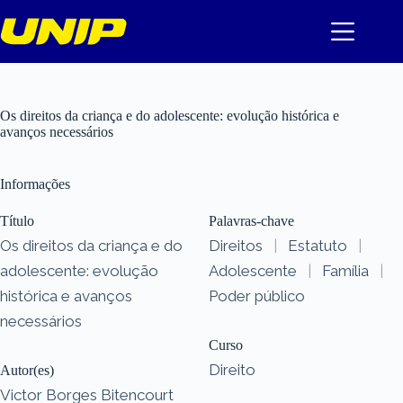
Pular
para
o
conteúdo
Os direitos da criança e do adolescente: evolução histórica e
avanços necessários
Informações
Título
Palavras-chave
Os direitos da criança e do
Direitos
|
Estatuto
|
adolescente: evolução
Adolescente
|
Família
|
histórica e avanços
Poder público
necessários
Curso
Direito
Autor(es)
Victor Borges Bitencourt