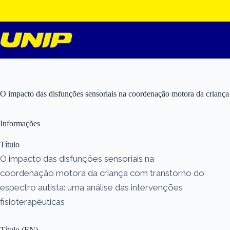
Pular
para
o
conteúdo
O impacto das disfunções sensoriais na coordenação motora da criança c
Informações
Título
O impacto das disfunções sensoriais na
coordenação motora da criança com transtorno do
espectro autista: uma análise das intervenções
fisioterapêuticas
Título (EN)