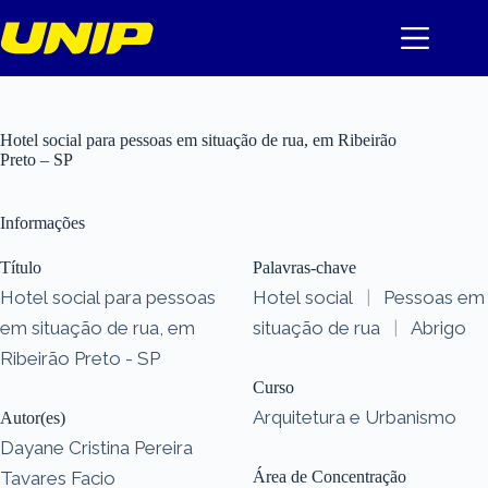
Pular
para
o
conteúdo
Hotel social para pessoas em situação de rua, em Ribeirão
Preto – SP
Informações
Título
Palavras-chave
Hotel social para pessoas
Hotel social
|
Pessoas em
em situação de rua, em
situação de rua
|
Abrigo
Ribeirão Preto - SP
Curso
Arquitetura e Urbanismo
Autor(es)
Dayane Cristina Pereira
Tavares Facio
Área de Concentração