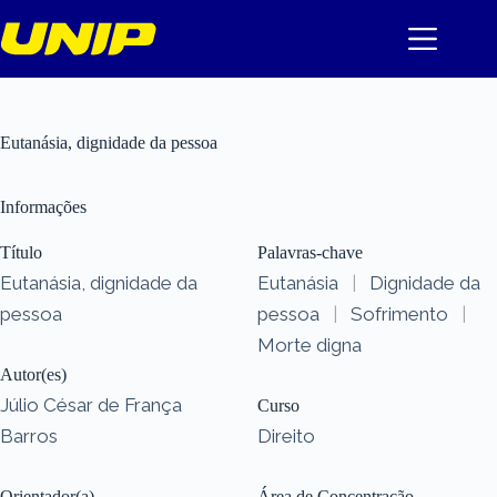
Pular
para
o
conteúdo
Eutanásia, dignidade da pessoa
Informações
Título
Palavras-chave
Eutanásia, dignidade da
Eutanásia
|
Dignidade da
pessoa
pessoa
|
Sofrimento
|
Morte digna
Autor(es)
Júlio César de França
Curso
Barros
Direito
Orientador(a)
Área de Concentração