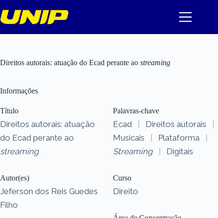
Pular
para
o
conteúdo
Direitos autorais: atuação do Ecad perante ao
streaming
Informações
Título
Palavras-chave
Direitos autorais: atuação
Ecad
|
Direitos autorais
|
do Ecad perante ao
Musicais
|
Plataforma
|
streaming
Streaming
|
Digitais
Autor(es)
Curso
Jeferson dos Reis Guedes
Direito
Filho
Área de Concentração