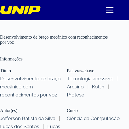
Pular
para
o
conteúdo
Desenvolvimento de braço mecânico com reconhecimentos
por voz
Informações
Título
Palavras-chave
Desenvolvimento de braço
Tecnologia acessível
|
mecânico com
Arduíno
|
Kotlin
|
reconhecimentos por voz
Prótese
Autor(es)
Curso
Jefferson Batista da Silva
|
Ciência da Computação
Lucas dos Santos
|
Lucas