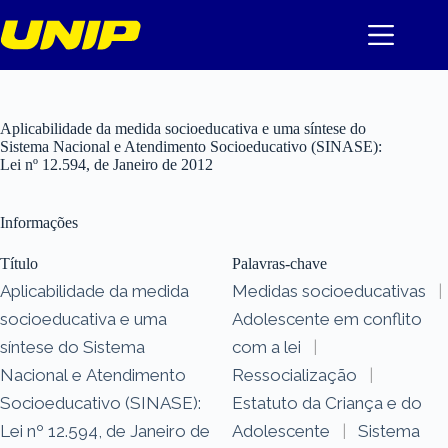
Pular
para
o
conteúdo
Aplicabilidade da medida socioeducativa e uma síntese do
Sistema Nacional e Atendimento Socioeducativo (SINASE):
Lei nº 12.594, de Janeiro de 2012
Informações
Título
Palavras-chave
Aplicabilidade da medida
Medidas socioeducativas
|
socioeducativa e uma
Adolescente em conflito
síntese do Sistema
com a lei
|
Nacional e Atendimento
Ressocialização
|
Socioeducativo (SINASE):
Estatuto da Criança e do
Lei nº 12.594, de Janeiro de
Adolescente
|
Sistema