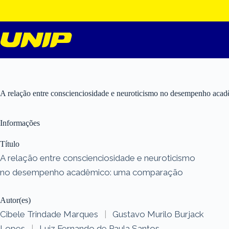
Pular
para
o
conteúdo
A relação entre conscienciosidade e neuroticismo no desempenho ac
Informações
Título
A relação entre conscienciosidade e neuroticismo
no desempenho acadêmico: uma comparação
Autor(es)
Cibele Trindade Marques
|
Gustavo Murilo Burjack
Lopes
|
Luiz Fernando de Paula Santos