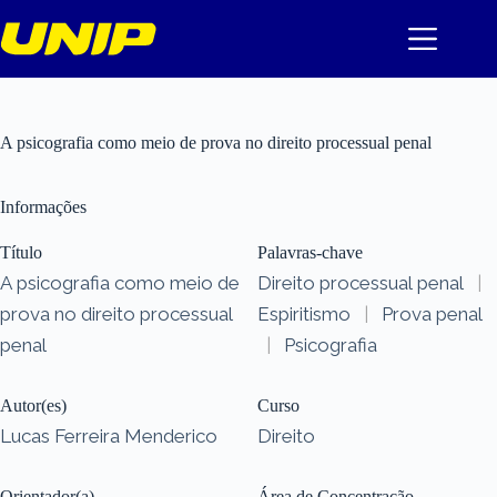
Pular
para
o
conteúdo
A psicografia como meio de prova no direito processual penal
Informações
Título
Palavras-chave
A psicografia como meio de
Direito processual penal
|
prova no direito processual
Espiritismo
|
Prova penal
penal
|
Psicografia
Autor(es)
Curso
Lucas Ferreira Menderico
Direito
Orientador(a)
Área de Concentração