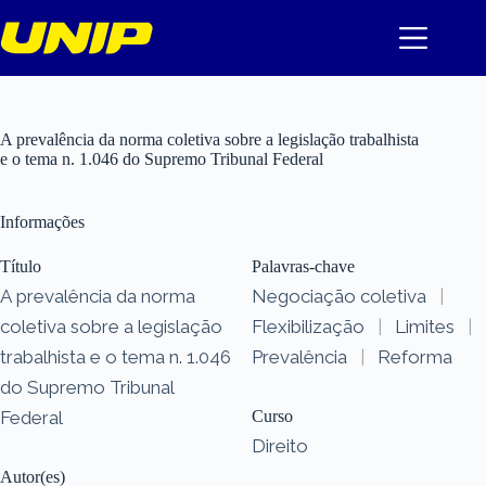
Pular
para
o
conteúdo
A prevalência da norma coletiva sobre a legislação trabalhista
e o tema n. 1.046 do Supremo Tribunal Federal
Informações
Título
Palavras-chave
A prevalência da norma
Negociação coletiva
|
coletiva sobre a legislação
Flexibilização
|
Limites
|
trabalhista e o tema n. 1.046
Prevalência
|
Reforma
do Supremo Tribunal
Federal
Curso
Direito
Autor(es)