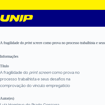
Pular
para
o
conteúdo
A fragilidade do
print screen
como prova no processo trabalhista e seu
Informações
Título
A fragilidade do
print screen
como prova no
processo trabalhista e seus desafios na
comprovação do vínculo empregatício
Autor(es)
Luiz Henrique do Prado Gonzaga