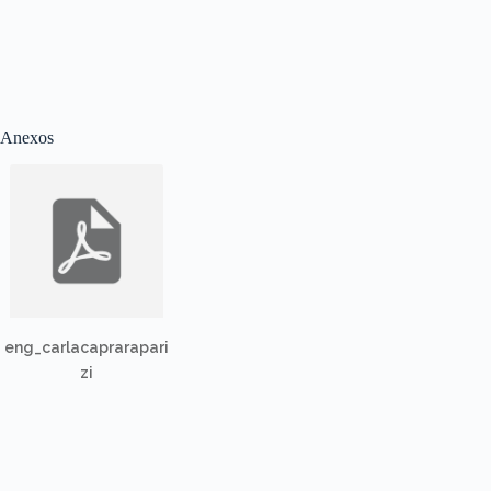
Anexos
eng_carlacaprarapari
zi