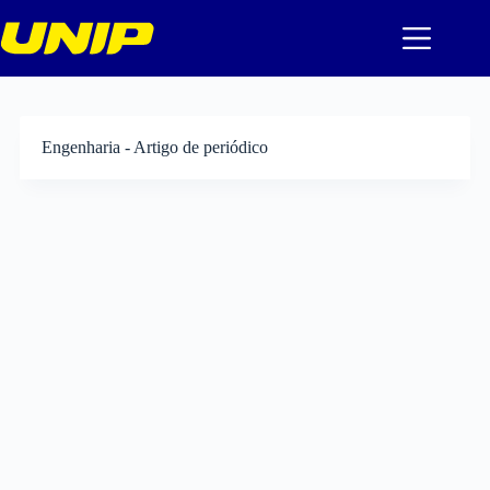
Pular
para
o
conteúdo
Engenharia - Artigo de periódico