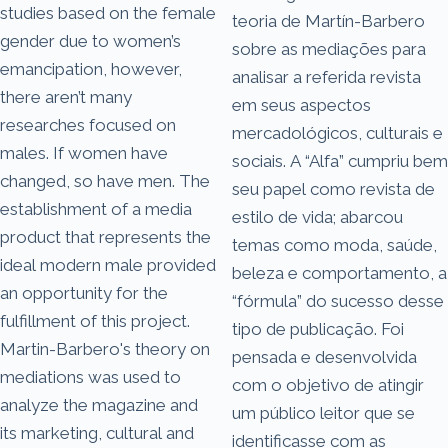
studies based on the female
teoria de Martín-Barbero
gender due to women’s
sobre as mediações para
emancipation, however,
analisar a referida revista
there aren’t many
em seus aspectos
researches focused on
mercadológicos, culturais e
males. If women have
sociais. A “Alfa” cumpriu bem
changed, so have men. The
seu papel como revista de
establishment of a media
estilo de vida; abarcou
product that represents the
temas como moda, saúde,
ideal modern male provided
beleza e comportamento, a
an opportunity for the
“fórmula” do sucesso desse
fulfillment of this project.
tipo de publicação. Foi
Martin-Barbero's theory on
pensada e desenvolvida
mediations was used to
com o objetivo de atingir
analyze the magazine and
um público leitor que se
its marketing, cultural and
identificasse com as