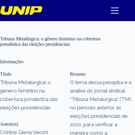
Pular
para
o
conteúdo
Tribuna Metalúrgica: o gênero feminino na cobertura
jornalística das eleições presidenciais
Informações
Título
Resumo
Tribuna Metalúrgica: o
O tema dessa pesquisa é a
gênero feminino na
análise do jornal sindical
cobertura jornalística das
“Tribuna Metalúrgica” (TM),
eleições presidenciais
no período anterior às
eleições presidenciais de
Autor(es)
2010, para verificar a
Cristine Gleria Vecchi
maneira como a