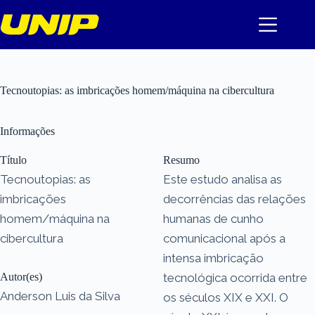
Pular
para
o
conteúdo
Tecnoutopias: as imbricações homem/máquina na cibercultura
Informações
Título
Resumo
Tecnoutopias: as
Este estudo analisa as
imbricações
decorrências das relações
homem/máquina na
humanas de cunho
cibercultura
comunicacional após a
intensa imbricação
Autor(es)
tecnológica ocorrida entre
Anderson Luis da Silva
os séculos XIX e XXI. O