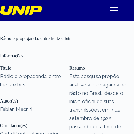
Pular
para
o
conteúdo
Rádio e propaganda: entre hertz e bits
Informações
Título
Resumo
Rádio e propaganda: entre
Esta pesquisa propõe
hertz e bits
analisar a propaganda no
rádio no Brasil, desde o
Autor(es)
início oficial de suas
Fabian Macrini
transmissões, em 7 de
setembro de 1922,
Orientador(es)
passando pela fase de
Carla Montuori Fernandes