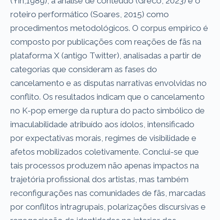
(Yin,1989), a análise de conteúdo (Greco, 2023) e o
roteiro performático (Soares, 2015) como
procedimentos metodológicos. O corpus empírico é
composto por publicações com reações de fãs na
plataforma X (antigo Twitter), analisadas a partir de
categorias que consideram as fases do
cancelamento e as disputas narrativas envolvidas no
conflito. Os resultados indicam que o cancelamento
no K-pop emerge da ruptura do pacto simbólico de
imaculabilidade atribuído aos ídolos, intensificado
por expectativas morais, regimes de visibilidade e
afetos mobilizados coletivamente. Conclui-se que
tais processos produzem não apenas impactos na
trajetória profissional dos artistas, mas também
reconfigurações nas comunidades de fãs, marcadas
por conflitos intragrupais, polarizações discursivas e