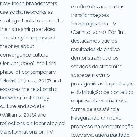
how these broadcasters
e reflexões acerca das
use social networks as
transformações
strategic tools to promote
tecnológicas na TV
their streaming services.
(Cannito, 2010). Por fim,
The study incorporated
destacamos que os
theories about
resultados da análise
convergence culture
demonstram que os
(Jenkins, 2009), the third
serviços de streaming
phase of contemporary
aparecem como
television (Lotz, 2017) and
protagonistas na produção
explores the relationship
e distribuição de conteúdo
between technology,
e apresentam uma nova
culture and society
forma de assistência,
(Williams, 2016) and
inaugurando um novo
reflections on technological
processo na programação
transformations on TV
televisiva, agora pautado