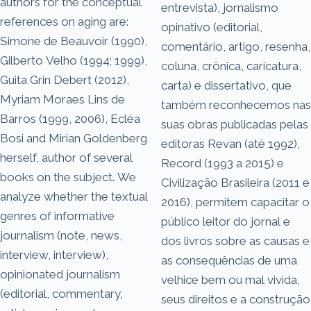
authors for the conceptual
entrevista), jornalismo
references on aging are:
opinativo (editorial,
Simone de Beauvoir (1990),
comentário, artigo, resenha,
Gilberto Velho (1994; 1999),
coluna, crônica, caricatura,
Guita Grin Debert (2012),
carta) e dissertativo, que
Myriam Moraes Lins de
também reconhecemos nas
Barros (1999, 2006), Ecléa
suas obras publicadas pelas
Bosi and Mirian Goldenberg
editoras Revan (até 1992),
herself, author of several
Record (1993 a 2015) e
books on the subject. We
Civilização Brasileira (2011 e
analyze whether the textual
2016), permitem capacitar o
genres of informative
público leitor do jornal e
journalism (note, news,
dos livros sobre as causas e
interview, interview),
as consequências de uma
opinionated journalism
velhice bem ou mal vivida,
(editorial, commentary,
seus direitos e a construção