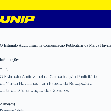
Pular
para
o
conteúdo
O Estímulo Audiovisual na Comunicação Publicitária da Marca Havaia
Informações
Título
O Estímulo Audiovisual na Comunicação Publicitária
da Marca Havaianas - um Estudo da Recepção a
partir da Diferenciação dos Gêneros
Autor(es)
Richard Vinic