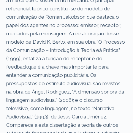
a marca que o sustenta no mercado. O principal
referencial teórico constitui-se do modelo de
comunicação de Roman Jakobson que destaca o
papel dos agentes no processo: emissor, receptor,
mediados pela mensagem. A reelaboração desse
modelo de David K. Berlo, em sua obra “O Processo
da Comunicação – Introdução à Teoria eà Prática”
(1999), enfatiza a função do receptor e do
feedbackque é a chave mais importante para
entender a comunicação publicitária. Os
pressupostos do estímulo audiovisual são revistos
na obra de Ángel Rodriguez, “A dimensão sonora da
linguagem audiovisual” (2006); e o discurso
televisivo, como linguagem, no texto “Narrativa
Audiovisual” (1993), de Jesús García Jiménez.
Comparece a esta dissertação a teoria de outros