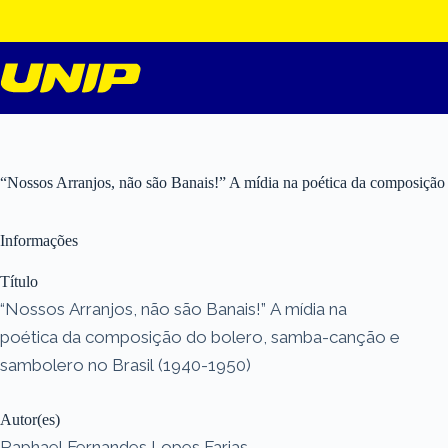
Pular
para
o
conteúdo
“Nossos Arranjos, não são Banais!” A mídia na poética da composição
Informações
Título
“Nossos Arranjos, não são Banais!” A mídia na
poética da composição do bolero, samba-canção e
sambolero no Brasil (1940-1950)
Autor(es)
Raphael Fernandes Lopes Farias