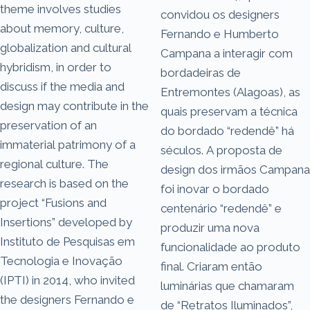
theme involves studies
convidou os designers
about memory, culture,
Fernando e Humberto
globalization and cultural
Campana a interagir com
hybridism, in order to
bordadeiras de
discuss if the media and
Entremontes (Alagoas), as
design may contribute in the
quais preservam a técnica
preservation of an
do bordado “redendê” há
immaterial patrimony of a
séculos. A proposta de
regional culture. The
design dos irmãos Campana
research is based on the
foi inovar o bordado
project “Fusions and
centenário “redendê” e
Insertions” developed by
produzir uma nova
Instituto de Pesquisas em
funcionalidade ao produto
Tecnologia e Inovação
final. Criaram então
(IPTI) in 2014, who invited
luminárias que chamaram
the designers Fernando e
de “Retratos Iluminados”,