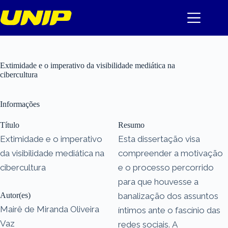
Pular
para
o
conteúdo
Extimidade e o imperativo da visibilidade mediática na
cibercultura
Informações
Título
Resumo
Extimidade e o imperativo
Esta dissertação visa
da visibilidade mediática na
compreender a motivação
cibercultura
e o processo percorrido
para que houvesse a
Autor(es)
banalização dos assuntos
Mairê de Miranda Oliveira
íntimos ante o fascínio das
Vaz
redes sociais. A