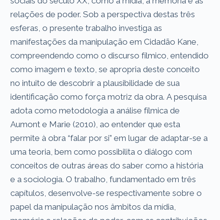
sociais do século XX, como a mídia, a memória e as
relações de poder. Sob a perspectiva destas três
esferas, o presente trabalho investiga as
manifestações da manipulação em Cidadão Kane,
compreendendo como o discurso fílmico, entendido
como imagem e texto, se apropria deste conceito
no intuito de descobrir a plausibilidade de sua
identificação como força motriz da obra. A pesquisa
adota como metodologia a análise fílmica de
Aumont e Marie (2010), ao entender que esta
permite à obra “falar por si” em lugar de adaptar-se a
uma teoria, bem como possibilita o diálogo com
conceitos de outras áreas do saber como a história
e a sociologia. O trabalho, fundamentado em três
capítulos, desenvolve-se respectivamente sobre o
papel da manipulação nos âmbitos da mídia,