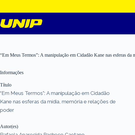
Pular
para
o
conteúdo
“Em Meus Termos”: A manipulação em Cidadão Kane nas esferas da mí
Informações
Título
“Em Meus Termos”: A manipulação em Cidadão
Kane nas esferas da mídia, memória e relações de
poder
Autor(es)
Rafaela Aparecida Pacheco Caetano