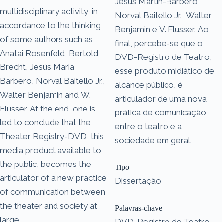
Jesús Martin-Barbero,
multidisciplinary activity, in
Norval Baitello Jr., Walter
accordance to the thinking
Benjamin e V. Flusser. Ao
of some authors such as
final, percebe-se que o
Anatai Rosenfeld, Bertold
DVD-Registro de Teatro,
Brecht, Jesús Maria
esse produto midiático de
Barbero, Norval Baitello Jr.,
alcance público, é
Walter Benjamin and W.
articulador de uma nova
Flusser. At the end, one is
prática de comunicação
led to conclude that the
entre o teatro e a
Theater Registry-DVD, this
sociedade em geral.
media product available to
the public, becomes the
Tipo
articulator of a new practice
Dissertação
of communication between
the theater and society at
Palavras-chave
large.
DVD-Registro de Teatro,