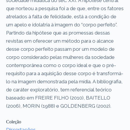
sociedade midiática do séc. XXI. A hipótese central
que norteou a pesquisa foi a de que, entre os fatores
atrelados à falta de felicidade, está a condição de
um apelo e idolatria à imagem do “corpo perfeito”.
Partindo da hipótese que as promessas dessas
revistas em oferecer um método para o alcance
desse corpo perfeito passam por um modelo de
corpo considerado pelas mulheres da sociedade
contemporânea como o corpo ideal e que o pré-
requisito para a aquisição desse corpo é transformá-
lo na imagem demonstrada pela mídia. A bibliografia,
de caráter exploratório, tem referencial teórico
baseado em FREIRE FILHO (2010), BAITELLO
(2006), MORIN (1988) e GOLDENBERG (2002).
Coleção
Dissertações