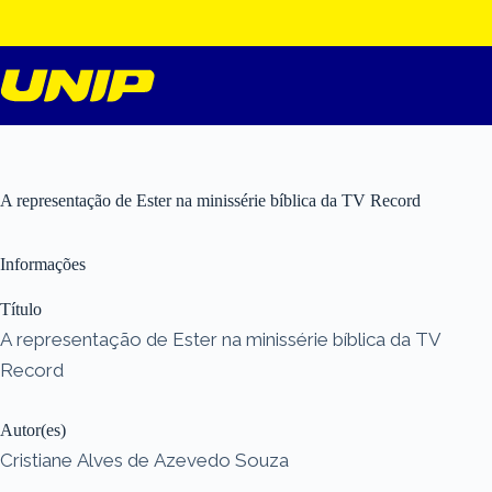
Pular
para
o
conteúdo
A representação de Ester na minissérie bíblica da TV Record
Informações
Título
A representação de Ester na minissérie bíblica da TV
Record
Autor(es)
Cristiane Alves de Azevedo Souza