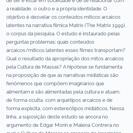
de ser e estar em sociedade e de se relacionar com
a realidade, o outro e a própria identidade. O
objetivo é desvelar os conteúdos míticos arcaicos
latentes na narrativa fílmica Matrix (The Matrix 1999),
o corpus da pesquisa. O estudo é instaurado pelas
perguntas problemas: quais conteúdos
arcaicos/míticos latentes esses filmes transportam?
Qual o resultado da apropriação dos mitos arcaicos
pela Cultura de Massas? A hipótese se fundamenta
na proposição de que as narrativas midiáticas são
fenômenos que compõem imaginários que
alimentam e são alimentadas pela cultura e atuam,
de forma oculta, com arquétipos arcaicos e de
forma explícita, com estereótipos midiáticos. Nessa
linha, a suposição deste estudo se ancora no
argumento de Edgar Morin e Malena Contrera no