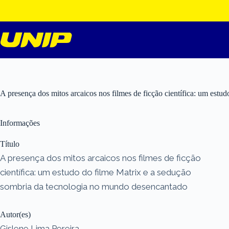
Pular
para
o
conteúdo
A presença dos mitos arcaicos nos filmes de ficção científica: um est
Informações
Título
A presença dos mitos arcaicos nos filmes de ficção
científica: um estudo do filme Matrix e a sedução
sombria da tecnologia no mundo desencantado
Autor(es)
Gislene Lima Pereira