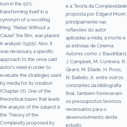
icon in the 50's,
é a Teoria da Complexidade
transforming itself in a
proposta por Edgard Morin,
synonym of a revolting
principalmente nas
thing, "Rebel Without a
reflexões do autor
Cause" the film, was placed
aplicadas à mídia, à morte e
in analysis (1955). Also, it
às estrelas de Cinema.
was necessary a specific
Autores como J. Baudrillard,
approach to the once said
J. Campbell, M. Contrera, R.
actor's rebel in order to
Girard, M. Eliade, H. Pross,
evaluate the strategies used
N. Baitello Jr., entre outros,
by media for its creation
constantes da bibliografia
(Chapter III). One of the
final, também forneceram
theoretical bases that leads
os pressupostos teóricos
the analysis of the subject is
necessários para o
the Theory of the
desenvolvimento deste
Complexity proposed by
estudo.