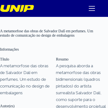
Pular
para
o
conteúdo
A metamorfose das obras de Salvador Dalí em perfumes. Um
estudo de comunicação no design de embalagens
Informações
Título
Resumo
A metamorfose das obras
A pesquisa aborda a
de Salvador Dalí em
metamorfose das obras
perfumes. Um estudo de
bidimensionais (quadros
comunicação no design de
pintados) do artista
embalagens
surrealista Salvador Dalí,
como suporte para o
Autor(es)
desenvolvimento projetual