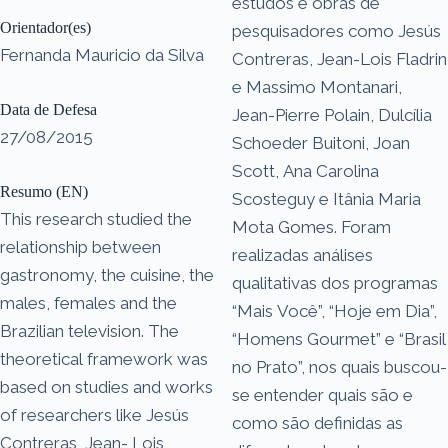
estudos e obras de
Orientador(es)
pesquisadores como Jesús
Fernanda Mauricio da Silva
Contreras, Jean-Lois Fladrin
e Massimo Montanari,
Data de Defesa
Jean-Pierre Polain, Dulcília
27/08/2015
Schoeder Buitoni, Joan
Scott, Ana Carolina
Resumo (EN)
Scosteguy e Itânia Maria
This research studied the
Mota Gomes. Foram
relationship between
realizadas análises
gastronomy, the cuisine, the
qualitativas dos programas
males, females and the
“Mais Você”, “Hoje em Dia”,
Brazilian television. The
“Homens Gourmet” e “Brasil
theoretical framework was
no Prato”, nos quais buscou-
based on studies and works
se entender quais são e
of researchers like Jesús
como são definidas as
Contreras, Jean- Lois