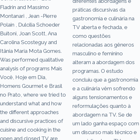
diferentes abordagens e
Fladrin and Massimo
práticas discursivas da
Montanari , Jean -Pierre
gastronomia e culinária na
Polain , Dulcília Schoeder
TV aberta e fechada, e
Buitoni, Joan Scott, Ana
como questões
Carolina Scosteguy and
relacionadas aos gêneros
Itânia Maria Mota Gomes.
masculino e feminino
Was performed qualitative
alteram a abordagem dos
analysis of programs Mais
programas. O estudo
Você, Hoje em Dia,
concluiu que a gastronomia
Homens Gourmet e Brasil
e a culinária vêm sofrendo
no Prato, where we tried to
alguns tensionamentos e
understand what and how
reformulações quanto à
the different approaches
abordagem na TV. Se de
and discursive practices of
um lado ganha espaço com
cuisine and cooking in the
um discurso mais técnico e
open and closed TV are