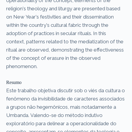
operationality of the concept, elements of the
religion's theology and liturgy are presented based
on New Year's festivities and their dissemination
within the country's cultural fabric through the
adoption of practices in secular rituals. In this
context, patterns related to the mediatization of the
ritual are observed, demonstrating the effectiveness
of the concept of erasure in the observed
phenomenon.
Resumo
Este trabalho objetiva discutir sob o viés da cultura o
fenômeno da invisibilidade de caracteres associados
a grupos não hegemônicos, mais notadamente a
Umbanda. Valendo-se do método indutivo
exploratório para delinear a operacionalidade do
conceito, apresentam-se elementos da teologia e