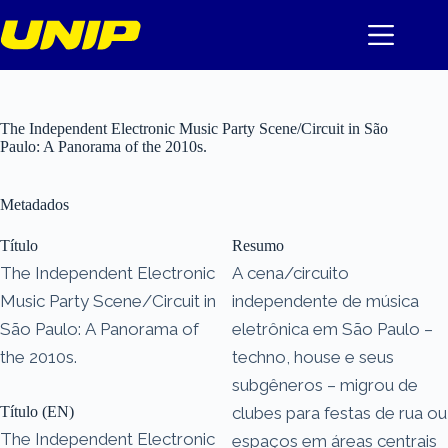
Pular
para
o
conteúdo
The Independent Electronic Music Party Scene/Circuit in São
Paulo: A Panorama of the 2010s.
Metadados
Título
Resumo
The Independent Electronic
A cena/circuito
Music Party Scene/Circuit in
independente de música
São Paulo: A Panorama of
eletrônica em São Paulo –
the 2010s.
techno, house e seus
subgêneros – migrou de
Título (EN)
clubes para festas de rua ou
The Independent Electronic
espaços em áreas centrais