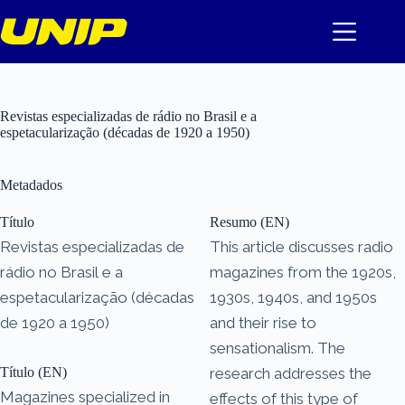
Pular
para
o
conteúdo
Revistas especializadas de rádio no Brasil e a
espetacularização (décadas de 1920 a 1950)
Metadados
Título
Resumo (EN)
Revistas especializadas de
This article discusses radio
rádio no Brasil e a
magazines from the 1920s,
espetacularização (décadas
1930s, 1940s, and 1950s
de 1920 a 1950)
and their rise to
sensationalism. The
Título (EN)
research addresses the
Magazines specialized in
effects of this type of