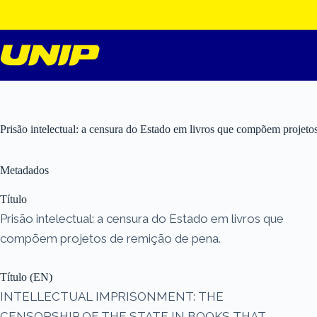
Pular
para
o
conteúdo
Prisão intelectual: a censura do Estado em livros que compõem projeto
Metadados
Título
Prisão intelectual: a censura do Estado em livros que
compõem projetos de remição de pena.
Título (EN)
INTELLECTUAL IMPRISONMENT: THE
CENSORSHIP OF THE STATE IN BOOKS THAT