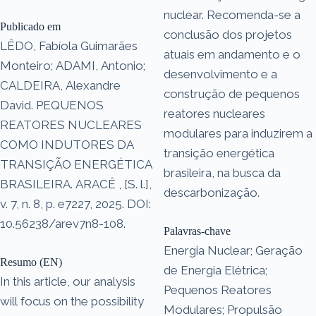
nuclear. Recomenda-se a
Publicado em
conclusão dos projetos
LÊDO, Fabíola Guimarães
atuais em andamento e o
Monteiro; ADAMI, Antonio;
desenvolvimento e a
CALDEIRA, Alexandre
construção de pequenos
David. PEQUENOS
reatores nucleares
REATORES NUCLEARES
modulares para induzirem a
COMO INDUTORES DA
transição energética
TRANSIÇÃO ENERGÉTICA
brasileira, na busca da
BRASILEIRA. ARACÊ , [S. l.],
descarbonização.
v. 7, n. 8, p. e7227, 2025. DOI:
10.56238/arev7n8-108.
Palavras-chave
Energia Nuclear; Geração
Resumo (EN)
de Energia Elétrica;
In this article, our analysis
Pequenos Reatores
will focus on the possibility
Modulares; Propulsão