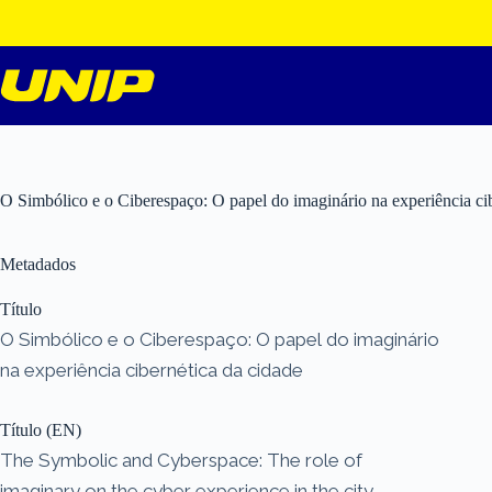
Pular
para
o
conteúdo
O Simbólico e o Ciberespaço: O papel do imaginário na experiência ci
Metadados
Título
O Simbólico e o Ciberespaço: O papel do imaginário
na experiência cibernética da cidade
Título (EN)
The Symbolic and Cyberspace: The role of
imaginary on the cyber experience in the city