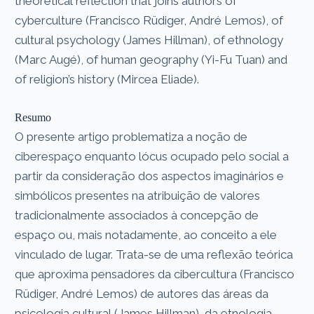
theoretical reflection that joins authors of
cyberculture (Francisco Rüdiger, André Lemos), of
cultural psychology (James Hillman), of ethnology
(Marc Augé), of human geography (Yi-Fu Tuan) and
of religion’s history (Mircea Eliade).
Resumo
O presente artigo problematiza a noção de
ciberespaço enquanto lócus ocupado pelo social a
partir da consideração dos aspectos imaginários e
simbólicos presentes na atribuição de valores
tradicionalmente associados à concepção de
espaço ou, mais notadamente, ao conceito a ele
vinculado de lugar. Trata-se de uma reflexão teórica
que aproxima pensadores da cibercultura (Francisco
Rüdiger, André Lemos) de autores das áreas da
psicologia cultural (James Hillman), da etnologia