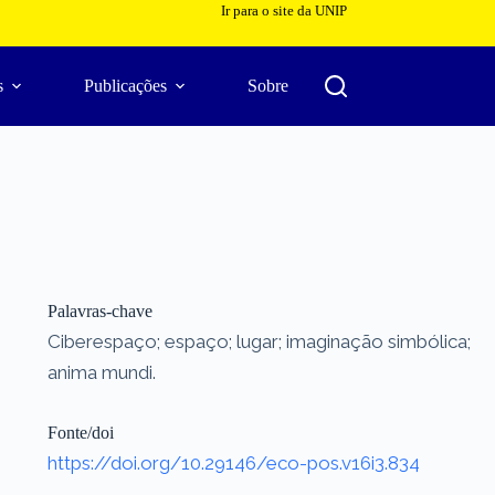
Ir para o site da UNIP
s
Publicações
Sobre
Palavras-chave
Ciberespaço; espaço; lugar; imaginação simbólica;
anima mundi.
Fonte/doi
https://doi.org/10.29146/eco-pos.v16i3.834