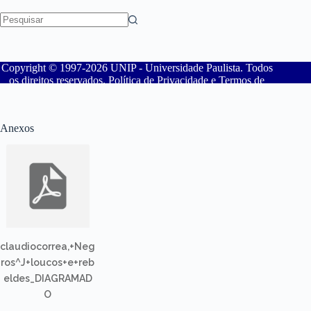
Anexos
claudiocorrea,+Neg
ros^J+loucos+e+reb
eldes_DIAGRAMAD
O