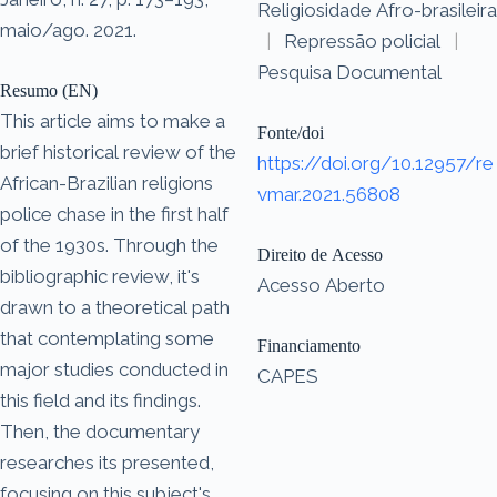
Religiosidade Afro-brasileira
maio/ago. 2021.
|
Repressão policial
|
Pesquisa Documental
Resumo (EN)
This article aims to make a
Fonte/doi
brief historical review of the
https://doi.org/10.12957/re
African-Brazilian religions
vmar.2021.56808
police chase in the first half
of the 1930s. Through the
Direito de Acesso
bibliographic review, it's
Acesso Aberto
drawn to a theoretical path
that contemplating some
Financiamento
major studies conducted in
CAPES
this field and its findings.
Then, the documentary
researches its presented,
focusing on this subject's