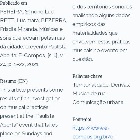
Publicado em
e dos territórios sonoros,
PEREIRA, Simone Luci;
analisando alguns dados
RETT, Lucimara; BEZERRA,
empíricos das
Priscila Miranda. Músicas e
materialidades que
sons que ecoam pelas ruas
envolvem estas práticas
da cidade: o evento Paulista
musicais no evento em
Aberta. E-Compós, [s. l.], v.
questão.
24, p. 1–22, 2021.
Palavras-chave
Resumo (EN)
Territorialidade. Derivas.
This article presents some
Música de rua.
results of an investigation
Comunicação urbana.
on musical practices
present at the “Paulista
Fonte/doi
Aberta” event that takes
https://www.e-
place on Sundays and
compos.org.br/e-