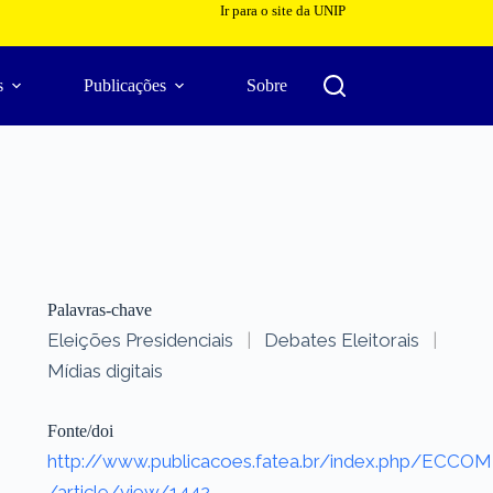
Ir para o site da UNIP
s
Publicações
Sobre
Palavras-chave
Eleições Presidenciais
|
Debates Eleitorais
|
Mídias digitais
Fonte/doi
http://www.publicacoes.fatea.br/index.php/ECCOM
/article/view/1442