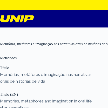
Pular
para
o
conteúdo
Memórias, metáforas e imaginação nas narrativas orais de histórias de 
Metadados
Título
Memórias, metáforas e imaginação nas narrativas
orais de histórias de vida
Título (EN)
Memories, metaphores and imagination in oral life
story narratives.