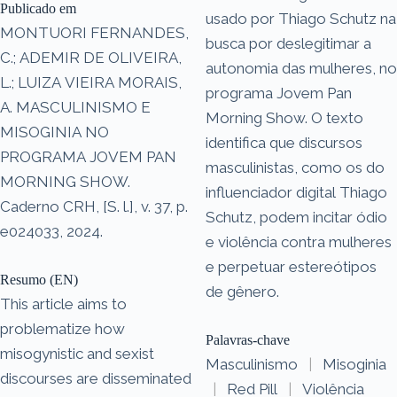
Publicado em
usado por Thiago Schutz na
MONTUORI FERNANDES,
busca por deslegitimar a
C.; ADEMIR DE OLIVEIRA,
autonomia das mulheres, no
L.; LUIZA VIEIRA MORAIS,
programa Jovem Pan
A. MASCULINISMO E
Morning Show. O texto
MISOGINIA NO
identifica que discursos
PROGRAMA JOVEM PAN
masculinistas, como os do
MORNING SHOW.
influenciador digital Thiago
Caderno CRH, [S. l.], v. 37, p.
Schutz, podem incitar ódio
e024033, 2024.
e violência contra mulheres
e perpetuar estereótipos
Resumo (EN)
de gênero.
This article aims to
problematize how
Palavras-chave
misogynistic and sexist
Masculinismo
|
Misoginia
discourses are disseminated
|
Red Pill
|
Violência