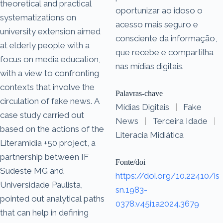
theoretical and practical
oportunizar ao idoso o
systematizations on
acesso mais seguro e
university extension aimed
consciente da informação,
at elderly people with a
que recebe e compartilha
focus on media education,
nas mídias digitais.
with a view to confronting
contexts that involve the
Palavras-chave
circulation of fake news. A
Mídias Digitais
|
Fake
case study carried out
News
|
Terceira Idade
|
based on the actions of the
Literacia Midiática
Literamidia +50 project, a
partnership between IF
Fonte/doi
Sudeste MG and
https://doi.org/10.22410/is
Universidade Paulista,
sn.1983-
pointed out analytical paths
0378.v45i1a2024.3679
that can help in defining