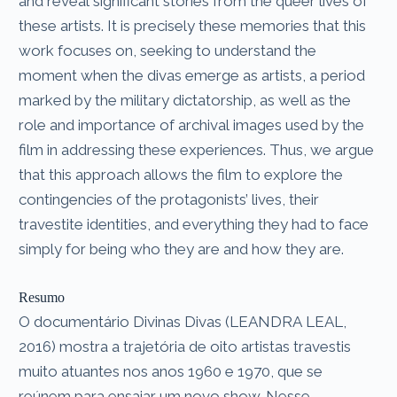
and reveal significant stories from the queer lives of
these artists. It is precisely these memories that this
work focuses on, seeking to understand the
moment when the divas emerge as artists, a period
marked by the military dictatorship, as well as the
role and importance of archival images used by the
film in addressing these experiences. Thus, we argue
that this approach allows the film to explore the
contingencies of the protagonists’ lives, their
travestite identities, and everything they had to face
simply for being who they are and how they are.
Resumo
O documentário Divinas Divas (LEANDRA LEAL,
2016) mostra a trajetória de oito artistas travestis
muito atuantes nos anos 1960 e 1970, que se
reúnem para ensaiar um novo show. Nesse