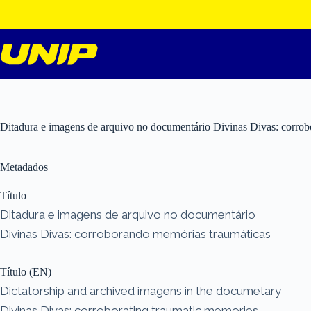
Pular
para
o
conteúdo
Ditadura e imagens de arquivo no documentário Divinas Divas: corro
Metadados
Título
Ditadura e imagens de arquivo no documentário
Divinas Divas: corroborando memórias traumáticas
Título (EN)
Dictatorship and archived imagens in the documetary
Divinas Divas: corroborating traumatic memories