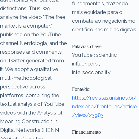
fundamentais, trazendo
distinctions. Thus, we
mais equidade para o
analyze the video "The free
combate ao negacionismo
market is a computer,"
científico nas mídias digitais.
published on the YouTube
channel Nerdologia, and the
Palavras-chave
responses and comments
YouTube ; scientific
on Twitter generated from
influencers ;
it. We adopt a qualitative
interseccionality
multi-methodological
perspective across
Fonte/doi
platforms, combining the
https://revistas.unisinos.br/i
textual analysis of YouTube
ndex.php/fronteiras/article
videos with the Analysis of
/view/23983
Meaning Construction in
Digital Networks (HENN,
Financiamento
2018 et al) and the