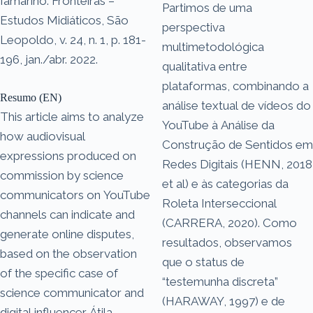
Iamarino. Fronteiras –
Partimos de uma
Estudos Midiáticos, São
perspectiva
Leopoldo, v. 24, n. 1, p. 181-
multimetodológica
196, jan./abr. 2022.
qualitativa entre
plataformas, combinando a
Resumo (EN)
análise textual de vídeos do
This article aims to analyze
YouTube à Análise da
how audiovisual
Construção de Sentidos em
expressions produced on
Redes Digitais (HENN, 2018
commission by science
et al) e às categorias da
communicators on YouTube
Roleta Interseccional
channels can indicate and
(CARRERA, 2020). Como
generate online disputes,
resultados, observamos
based on the observation
que o status de
of the specific case of
“testemunha discreta”
science communicator and
(HARAWAY, 1997) e de
digital influencer Átila