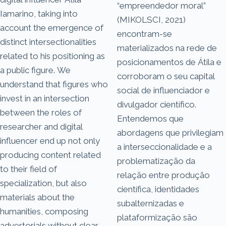
“empreendedor moral”
Iamarino, taking into
(MIKOLSCI, 2021)
account the emergence of
encontram-se
distinct intersectionalities
materializados na rede de
related to his positioning as
posicionamentos de Átila e
a public figure. We
corroboram o seu capital
understand that figures who
social de influenciador e
invest in an intersection
divulgador científico.
between the roles of
Entendemos que
researcher and digital
abordagens que privilegiam
influencer end up not only
a interseccionalidade e a
producing content related
problematização da
to their field of
relação entre produção
specialization, but also
científica, identidades
materials about the
subalternizadas e
humanities, composing
plataformização são
advertorials without clear