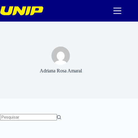
Pular
para
o
conteúdo
Adriana Rosa Amaral
Sem
resultados