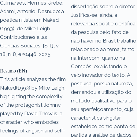
Guimarães, Hermes Urebe;
dissertação sobre o diretor.
Adami, Antonio. Desnudo: a
Justifica-se, ainda, a
poética niilista em Naked
relevância social e científica
(1993), de Mike Leigh.
da pesquisa pelo fato de
Contribuciones a las
não haver no Brasil trabalho
Ciencias Sociales, [S. l.], v.
relacionado ao tema, tanto
18, n. 8, e20446, 2025.
na Intercom, quanto na
Compós, explicitando o
Resumo (EN)
veio inovador do texto. A
This article analyzes the film
pesquisa, porsua natureza,
Naked(1993) by Mike Leigh,
demandou a utilização do
highlighting the complexity
método qualitativo para o
of the protagonist Johnny,
seu aperfeiçoamento, cuja
played by David Thewlis, a
característica singular
character who embodies
estabelece como ponto de
feelings of anguish and self-
partida a análise de dados