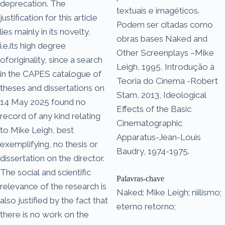
deprecation. The
textuais e imagéticos.
justification for this article
Podem ser citadas como
lies mainly in its novelty,
obras bases Naked and
i.e.its high degree
Other Screenplays –Mike
oforiginality, since a search
Leigh, 1995, Introdução à
in the CAPES catalogue of
Teoria do Cinema -Robert
theses and dissertations on
Stam, 2013, Ideological
14 May 2025 found no
Effects of the Basic
record of any kind relating
Cinematographic
to Mike Leigh, best
Apparatus-Jean-Louis
exemplifying, no thesis or
Baudry, 1974-1975.
dissertation on the director.
The social and scientific
Palavras-chave
relevance of the research is
Naked; Mike Leigh; niilismo;
also justified by the fact that
eterno retorno;
there is no work on the