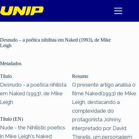
Pular
para
o
conteúdo
Desnudo – a poética nihilista em Naked (1993), de Mike
Leigh
Metadados
Título
Resumo
Desnudo - a poética nihilista
O presente artigo analisa o
em Naked (1993), de Mike
filme Naked(1993) de Mike
Leigh
Leigh, destacando a
complexidade do
Título (EN)
protagonista Johnny,
Nude - the Nihilistic poetics
interpretado por David
in Mike Leigh's Naked
Thewlis, um personagem