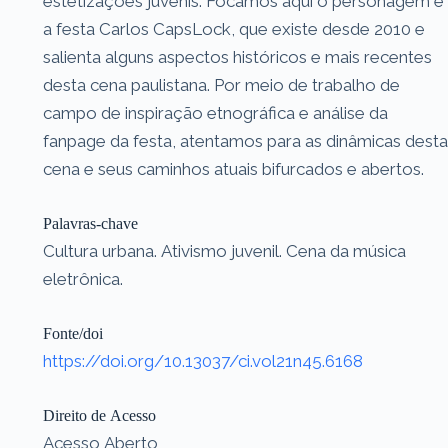
estetizações juvenis. Focamos aqui o personagem e
a festa Carlos CapsLock, que existe desde 2010 e
salienta alguns aspectos históricos e mais recentes
desta cena paulistana. Por meio de trabalho de
campo de inspiração etnográfica e análise da
fanpage da festa, atentamos para as dinâmicas desta
cena e seus caminhos atuais bifurcados e abertos.
Palavras-chave
Cultura urbana. Ativismo juvenil. Cena da música
eletrônica.
Fonte/doi
https://doi.org/10.13037/ci.vol21n45.6168
Direito de Acesso
Acesso Aberto