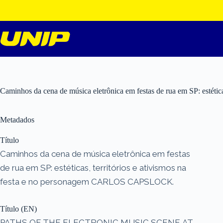
Pular
para
o
conteúdo
Caminhos da cena de música eletrônica em festas de rua em SP: esté
Metadados
Título
Caminhos da cena de música eletrônica em festas
de rua em SP: estéticas, territórios e ativismos na
festa e no personagem CARLOS CAPSLOCK.
Título (EN)
PATHS OF THE ELECTRONIC MUSIC SCENE AT